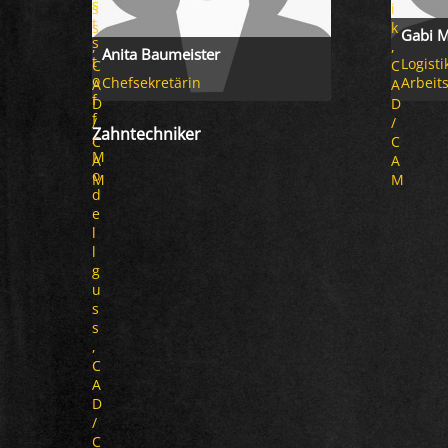
s
s
i
t
s
k
Gabi M
s
,
,
Anita Baumeister
t
Logisti
C
C
o
Chefsekretärin
Arbeit
A
A
f
D
D
f
/
/
Zahntechniker
,
C
C
M
A
A
o
M
M
d
e
l
l
g
u
s
s
,
C
A
D
/
C